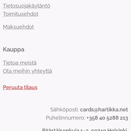
Tietosuojakäytäntö
Toimitusehdot
Maksuehdot
Kauppa
Tietoa meistä
Ota meihin yhteyttä
Peruuta tilaus
Sähköposti:
cards@hartikka.net
Puhelinnumero:
+358 40 5288 213
Päästäisenkuja 1–3, 00740 Helsinki.