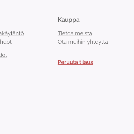
Kauppa
akäytäntö
Tietoa meistä
ehdot
Ota meihin yhteyttä
dot
Peruuta tilaus