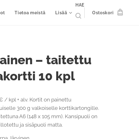
HAE
ot
Tietoa meistä
Lisää
Ostoskori
ainen – taitettu
akortti 10 kpl
€ / kpl + alv. Kortit on painettu
iselle 300 g valkoiselle korttikartongille.
itettuna A6 (148 x 105 mm). Kansipuoli on
illotettu ja sisäpuoli matta.
Sirpa Järvinen