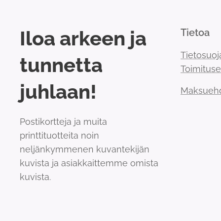
Iloa arkeen ja
Tietoa
Tietosuoj
tunnetta
Toimitus
juhlaan!
Maksueh
Postikortteja ja muita
printtituotteita noin
neljänkymmenen kuvantekijän
kuvista ja asiakkaittemme omista
kuvista.