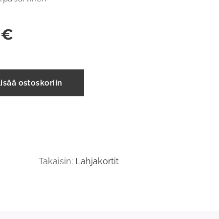
€
isää ostoskoriin
Takaisin:
Lahjakortit