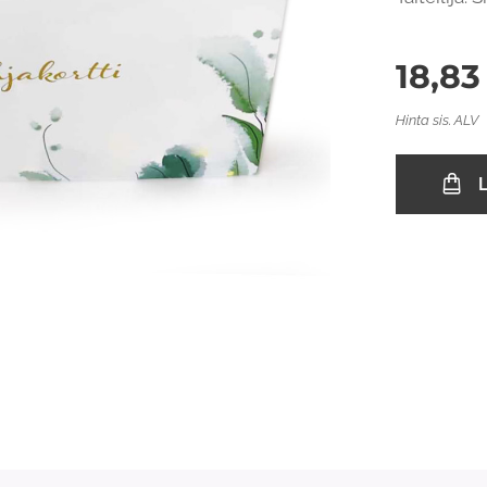
18,83
Hinta sis. ALV
L