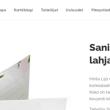
uppa
Korttiblogi
Taiteilijat
Uutuudet
Yhteystied
Sani
lahj
Hinta 1,50 
korkealaatu
Koko on ta
kevyesti ki
Taiteilija: 