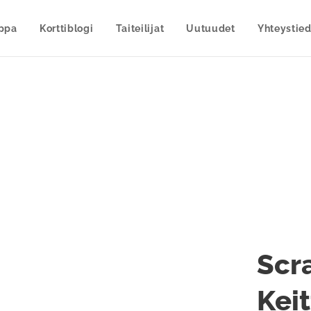
uppa
Korttiblogi
Taiteilijat
Uutuudet
Yhteystied
Scr
Kei