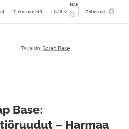
HAE
ot
Tietoa meistä
Lisää
Ostoskori
Takaisin:
Scrap Base
ap Base:
ttiöruudut – Harmaa