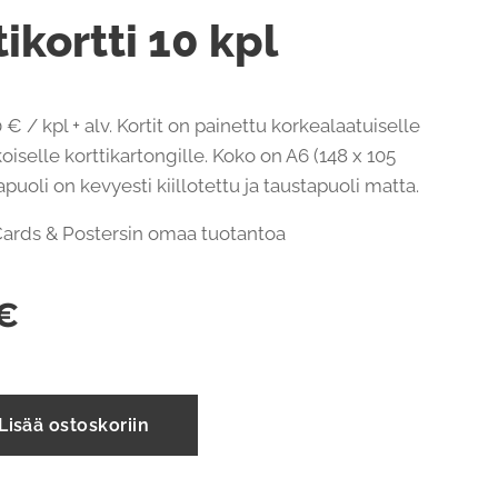
ikortti 10 kpl
 € / kpl + alv. Kortit on painettu korkealaatuiselle
oiselle korttikartongille. Koko on A6 (148 x 105
uoli on kevyesti kiillotettu ja taustapuoli matta.
Cards & Postersin omaa tuotantoa
€
Lisää ostoskoriin