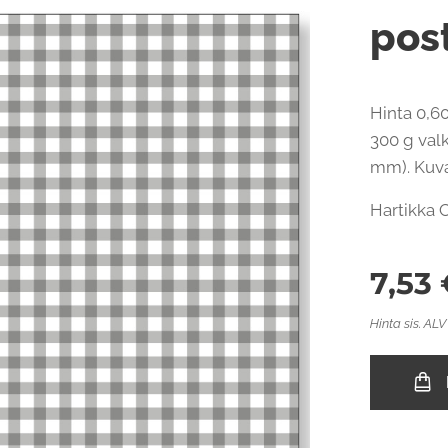
post
Hinta 0,60
300 g valk
mm). Kuvap
Hartikka 
7,53
Hinta sis. ALV