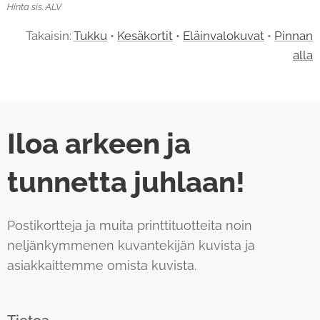
Hinta sis. ALV
Takaisin:
Tukku
•
Kesäkortit
•
Eläinvalokuvat
•
Pinnan
alla
Iloa arkeen ja
tunnetta juhlaan!
Postikortteja ja muita printtituotteita noin
neljänkymmenen kuvantekijän kuvista ja
asiakkaittemme omista kuvista.