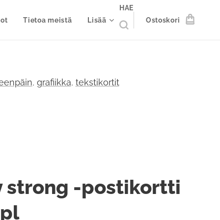
HAE
ot
Tietoa meistä
Lisää
Ostoskori
eenpäin
,
grafiikka
,
tekstikortit
 strong -postikortti
kpl