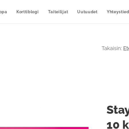
uppa
Korttiblogi
Taiteilijat
Uutuudet
Yhteystied
Takaisin:
Et
Stay
10 