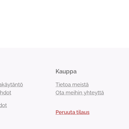
Kauppa
akäytäntö
Tietoa meistä
ehdot
Ota meihin yhteyttä
dot
Peruuta tilaus