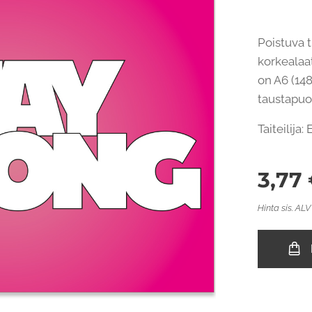
Poistuva t
korkealaat
on A6 (148
taustapuo
Taiteilija:
3,77
Hinta sis. ALV