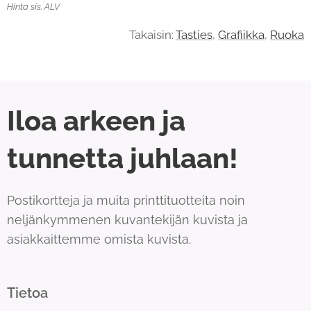
Hinta sis. ALV
Takaisin:
Tasties
,
Grafiikka
,
Ruoka
Iloa arkeen ja
tunnetta juhlaan!
Postikortteja ja muita printtituotteita noin
neljänkymmenen kuvantekijän kuvista ja
asiakkaittemme omista kuvista.
Tietoa