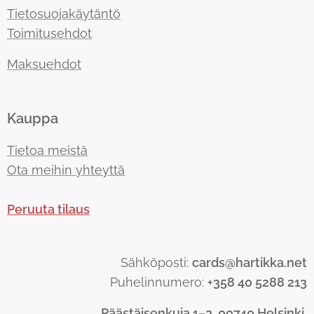
Tietosuojakäytäntö
Toimitusehdot
Maksuehdot
Kauppa
Tietoa meistä
Ota meihin yhteyttä
Peruuta tilaus
Sähköposti:
cards@hartikka.net
Puhelinnumero:
+358 40 5288 213
Päästäisenkuja 1–3, 00740 Helsinki.