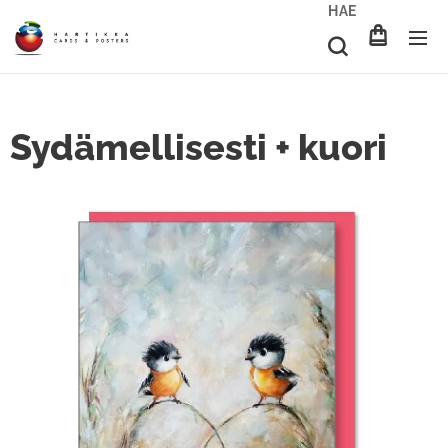
HAE
Sydämellisesti + kuori