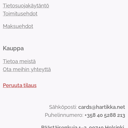
Tietosuojakäytäntö
Toimitusehdot
Maksuehdot
Kauppa
Tietoa meistä
Ota meihin yhteyttä
Peruuta tilaus
Sähköposti:
cards@hartikka.net
Puhelinnumero:
+358 40 5288 213
Päästäisenkuja 1–3, 00740 Helsinki.