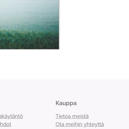
Kauppa
akäytäntö
Tietoa meistä
ehdot
Ota meihin yhteyttä