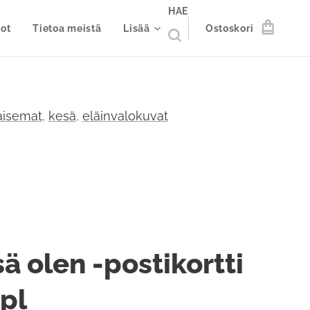
HAE
ot
Tietoa meistä
Lisää
Ostoskori
isemat
,
kesä
,
eläinvalokuvat
ä olen -postikortti
kpl