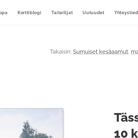
uppa
Korttiblogi
Taiteilijat
Uutuudet
Yhteystied
Takaisin:
Sumuiset kesäaamut
,
ma
Täss
10 