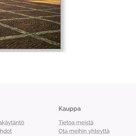
Kauppa
akäytäntö
Tietoa meistä
ehdot
Ota meihin yhteyttä