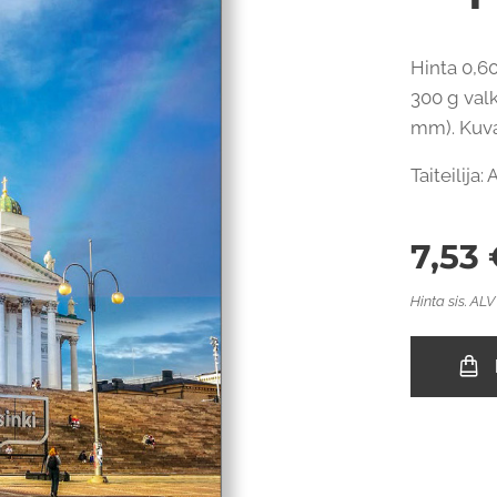
Hinta 0,60
300 g valk
mm). Kuvap
Taiteilija
7,53
Hinta sis. ALV