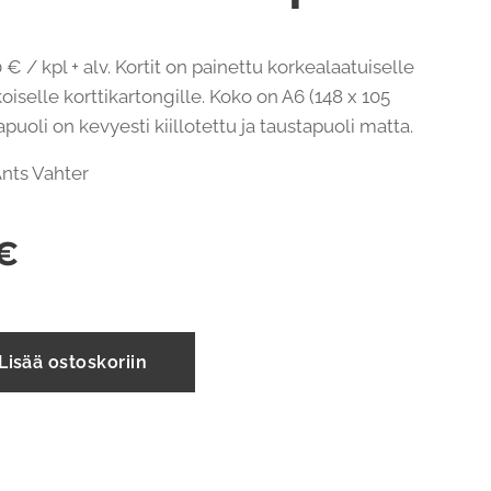
 € / kpl + alv. Kortit on painettu korkealaatuiselle
oiselle korttikartongille. Koko on A6 (148 x 105
uoli on kevyesti kiillotettu ja taustapuoli matta.
: Ants Vahter
€
Lisää ostoskoriin