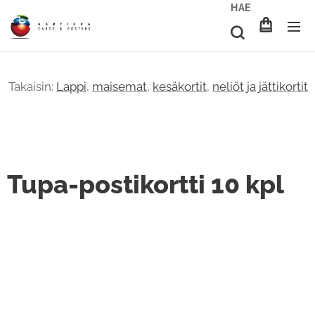
HAE
Takaisin:
Lappi
,
maisemat
,
kesäkortit
,
neliöt ja jättikortit
Tupa-postikortti 10 kpl