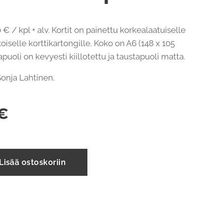
 € / kpl + alv. Kortit on painettu korkealaatuiselle
oiselle korttikartongille. Koko on A6 (148 x 105
uoli on kevyesti kiillotettu ja taustapuoli matta.
: Sonja Lahtinen.
€
Lisää ostoskoriin