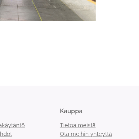
Kauppa
akäytäntö
Tietoa meistä
ehdot
Ota meihin yhteyttä