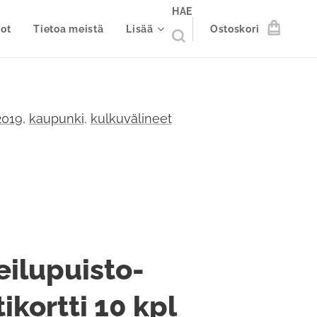
HAE
ot
Tietoa meistä
Lisää
Ostoskori
019,
kaupunki
,
kulkuvälineet
eilupuisto-
ikortti 10 kpl