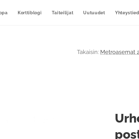
uppa
Korttiblogi
Taiteilijat
Uutuudet
Yhteystied
Takaisin:
Metroasemat 2
Urh
post