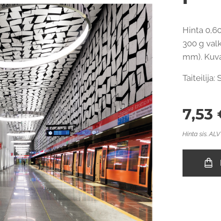
Hinta 0,60
300 g valk
mm). Kuvap
Taiteilija
7,53
Hinta sis. ALV