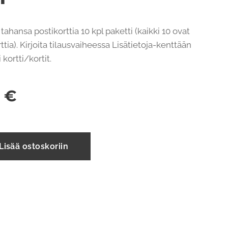
 tahansa postikorttia 10 kpl paketti (kaikki 10 ovat
tia). Kirjoita tilausvaiheessa Lisätietoja-kenttään
kortti/kortit.
0
€
Lisää ostoskoriin