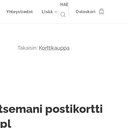
HAE
Yhteystiedot
Lisää
Ostoskori
Takaisin:
Korttikauppa
tsemani postikortti
kpl