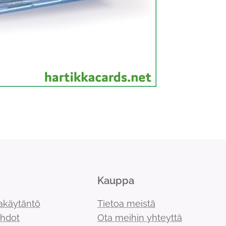
Kauppa
akäytäntö
Tietoa meistä
ehdot
Ota meihin yhteyttä