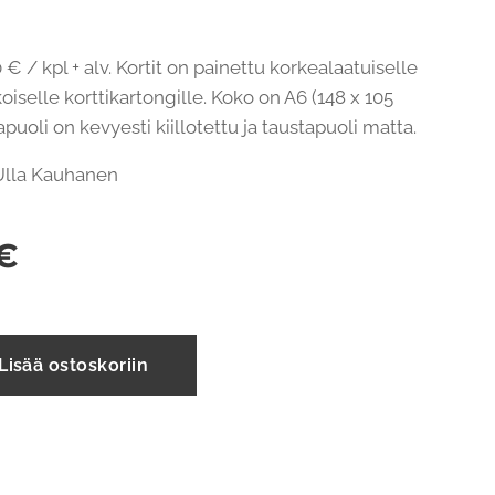
 € / kpl + alv. Kortit on painettu korkealaatuiselle
oiselle korttikartongille. Koko on A6 (148 x 105
uoli on kevyesti kiillotettu ja taustapuoli matta.
: Ulla Kauhanen
€
Lisää ostoskoriin