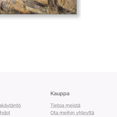
Kauppa
akäytäntö
Tietoa meistä
ehdot
Ota meihin yhteyttä