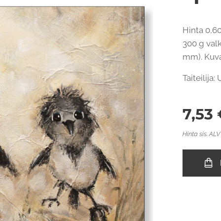
Hinta 0,60
300 g valk
mm). Kuvap
Taiteilija
7,53
Hinta sis. ALV