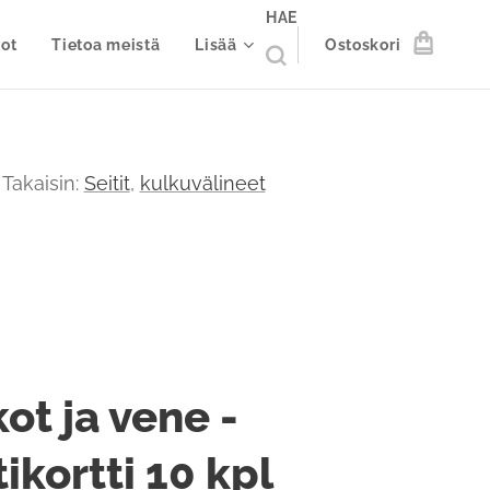
HAE
ot
Tietoa meistä
Lisää
Ostoskori
Takaisin:
Seitit
,
kulkuvälineet
ot ja vene -
ikortti 10 kpl