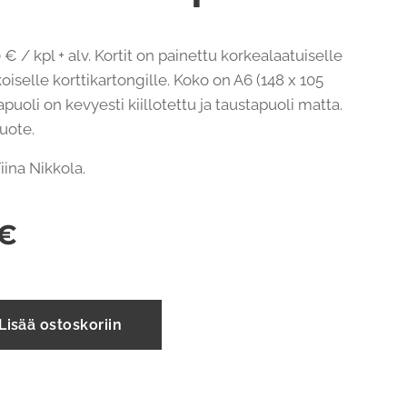
 € / kpl + alv. Kortit on painettu korkealaatuiselle
oiselle korttikartongille. Koko on A6 (148 x 105
uoli on kevyesti kiillotettu ja taustapuoli matta.
tuote.
 Tiina Nikkola.
€
Lisää ostoskoriin