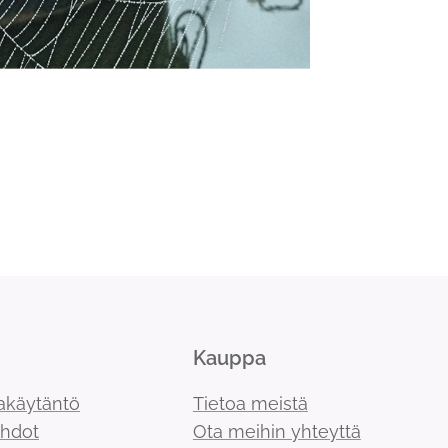
Kauppa
akäytäntö
Tietoa meistä
ehdot
Ota meihin yhteyttä