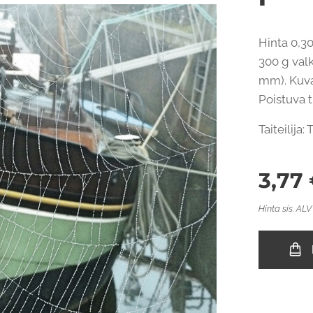
Hinta 0,30
300 g valk
mm). Kuvap
Poistuva 
Taiteilija:
3,77
Hinta sis. ALV