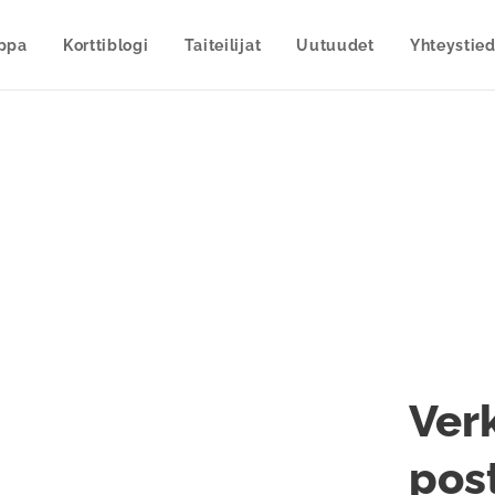
uppa
Korttiblogi
Taiteilijat
Uutuudet
Yhteystied
Verk
post