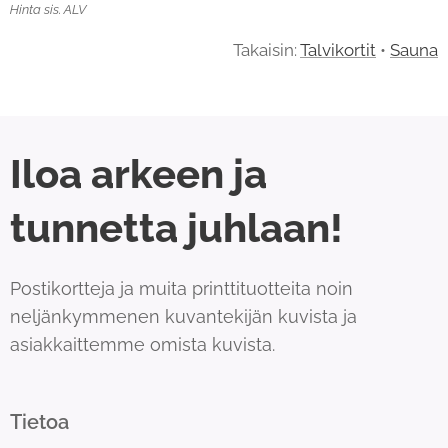
Hinta sis. ALV
Takaisin:
Talvikortit
•
Sauna
Iloa arkeen ja
tunnetta juhlaan!
Postikortteja ja muita printtituotteita noin
neljänkymmenen kuvantekijän kuvista ja
asiakkaittemme omista kuvista.
Tietoa