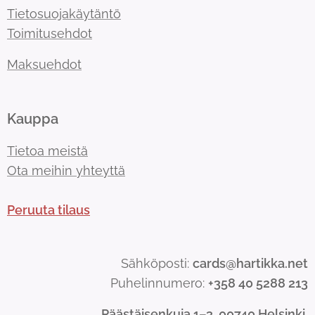
Tietosuojakäytäntö
Toimitusehdot
Maksuehdot
Kauppa
Tietoa meistä
Ota meihin yhteyttä
Peruuta tilaus
Sähköposti:
cards@hartikka.net
Puhelinnumero:
+358 40 5288 213
Päästäisenkuja 1–3, 00740 Helsinki.