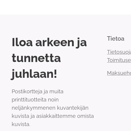
Iloa arkeen ja
Tietoa
Tietosuoj
tunnetta
Toimitus
juhlaan!
Maksueh
Postikortteja ja muita
printtituotteita noin
neljänkymmenen kuvantekijän
kuvista ja asiakkaittemme omista
kuvista.