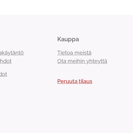
Kauppa
akäytäntö
Tietoa meistä
ehdot
Ota meihin yhteyttä
dot
Peruuta tilaus