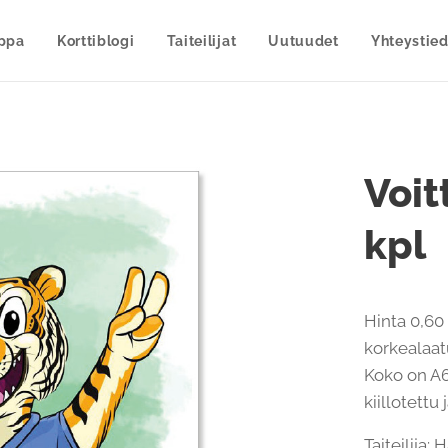
uppa
Korttiblogi
Taiteilijat
Uutuudet
Yhteystied
Voit
kpl
Hinta 0,60 
korkealaatu
Koko on A6
kiillotettu
Taiteilija: