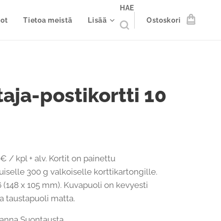
HAE
ot
Tietoa meistä
Lisää
Ostoskori
taja-postikortti 10
€ / kpl + alv. Kortit on painettu
iselle 300 g valkoiselle korttikartongille.
 (148 x 105 mm). Kuvapuoli on kevyesti
 ja taustapuoli matta.
 Hanna Suontausta