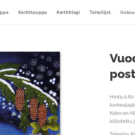
uppa
Korttikauppa
Korttiblogi
Taiteilijat
Uutuu
Vuod
post
Hinta 0,60 
korkealaatu
Koko on A6
kiillotettu
Taiteilija: 