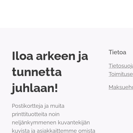
Iloa arkeen ja
Tietoa
Tietosuoj
tunnetta
Toimitus
juhlaan!
Maksueh
Postikortteja ja muita
printtituotteita noin
neljänkymmenen kuvantekijän
kuvista ja asiakkaittemme omista