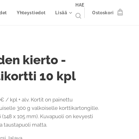
HAE
det
Yhteystiedot
Lisää
Ostoskori
en kierto -
ikortti 10 kpl
€ / kpl + alv. Kortit on painettu
iselle 300 g valkoiselle korttikartongille.
 (148 x 105 mm). Kuvapuoli on kevyesti
 ja taustapuoli matta.
Kirsi Jalava