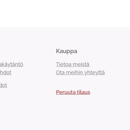
Kauppa
akäytäntö
Tietoa meistä
ehdot
Ota meihin yhteyttä
dot
Peruuta tilaus