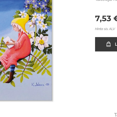
7,53
Hinta sis. ALV
L
T