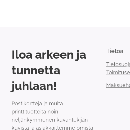
Iloa arkeen ja
Tietoa
Tietosuoj
tunnetta
Toimitus
juhlaan!
Maksueh
Postikortteja ja muita
printtituotteita noin
neljänkymmenen kuvantekijän
kuvista ja asiakkaittemme omista