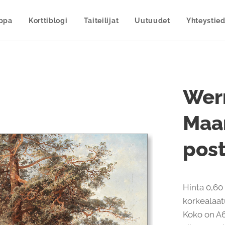
uppa
Korttiblogi
Taiteilijat
Uutuudet
Yhteystied
Wer
Maa
post
Hinta 0,60 
korkealaatu
Koko on A6