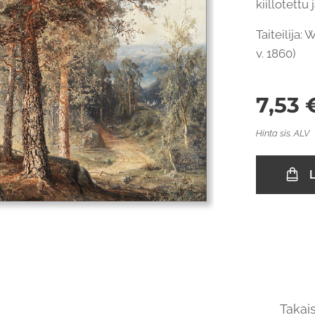
kiillotettu
Taiteilija:
v. 1860)
7,53
Hinta sis. ALV
L
Takais