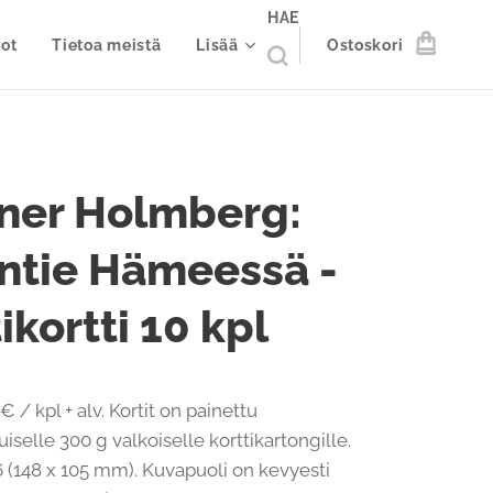
HAE
ot
Tietoa meistä
Lisää
Ostoskori
ner Holmberg:
ntie Hämeessä -
ikortti 10 kpl
€ / kpl + alv. Kortit on painettu
iselle 300 g valkoiselle korttikartongille.
 (148 x 105 mm). Kuvapuoli on kevyesti