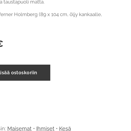
 ja taustapuoli matta.
 Werner Holmberg (89 x 104 cm, öljy kankaalle,
€
isää ostoskoriin
in:
Maisemat
•
Ihmiset
•
Kesä