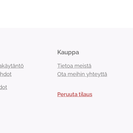
Kauppa
akäytäntö
Tietoa meistä
ehdot
Ota meihin yhteyttä
dot
Peruuta tilaus