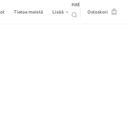
HAE
ot
Tietoa meistä
Lisää
Ostoskori