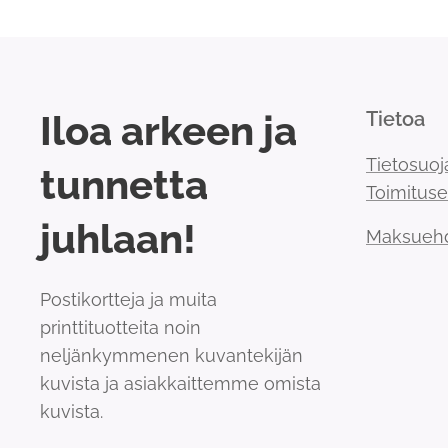
Iloa arkeen ja
Tietoa
Tietosuoj
tunnetta
Toimitus
juhlaan!
Maksueh
Postikortteja ja muita
printtituotteita noin
neljänkymmenen kuvantekijän
kuvista ja asiakkaittemme omista
kuvista.