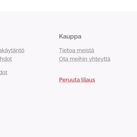
Kauppa
akäytäntö
Tietoa meistä
ehdot
Ota meihin yhteyttä
dot
Peruuta tilaus