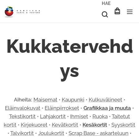
HAE
Kukkatervehd
ys
Aiheita:
Maisemat
•
Kaupunki
•
Kulkuvälineet
•
Eläinvalokuvat
•
Eläinpiirrokset
•
Grafiikkaa ja muuta
•
Tekstikortit
•
Lahjakortit
•
Ihmiset
•
Ruoka
•
Taitetut
kortit
•
Kirjekuoret
•
Kevätkortit
•
Kesäkortit
•
Syyskortit
•
Talvikortit
•
Joulukortit
•
Scrap Base - askarteluun
•