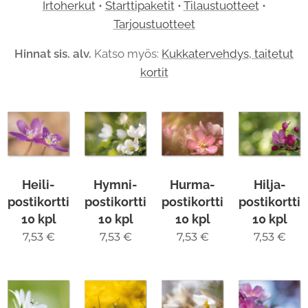
Irtoherkut
•
Starttipaketit
•
Tilaustuotteet
•
Tarjoustuotteet
Hinnat sis. alv.
Katso myös:
Kukkatervehdys, taitetut
kortit
Heili-
Hymni-
Hurma-
Hilja-
postikortti
postikortti
postikortti
postikortti
10 kpl
10 kpl
10 kpl
10 kpl
7,53
€
7,53
€
7,53
€
7,53
€