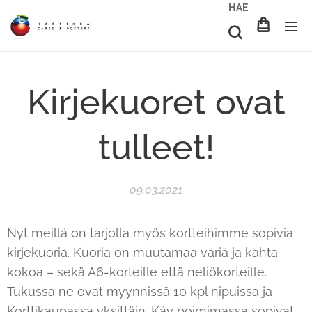
HAE
Kirjekuoret ovat
tulleet!
09.03.2021
Nyt meillä on tarjolla myös kortteihimme sopivia
kirjekuoria. Kuoria on muutamaa väriä ja kahta
kokoa – sekä A6-korteille että neliökorteille.
Tukussa ne ovat myynnissä 10 kpl nipuissa ja
Korttikaupassa yksittäin. Käy poimimassa sopivat