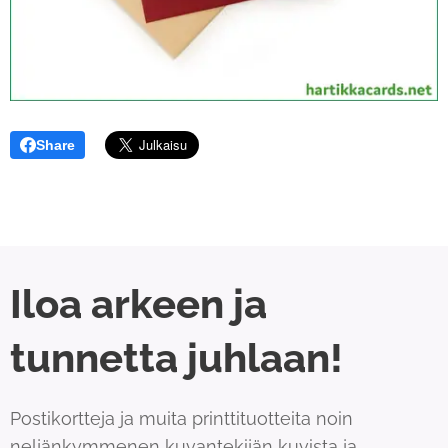
Share
Iloa arkeen ja
tunnetta juhlaan!
Postikortteja ja muita printtituotteita noin
neljänkymmenen kuvantekijän kuvista ja