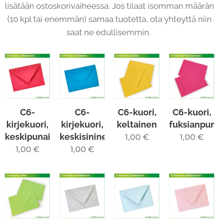
lisätään ostoskorivaiheessa. Jos tilaat isomman määrän
(10 kpl tai enemmän) samaa tuotetta, ota yhteyttä niin
saat ne edullisemmin.
C6-
C6-
C6-kuori,
C6-kuori,
kirjekuori,
kirjekuori,
keltainen
fuksianpun
keskipunainen
keskisininen
1,00
€
1,00
€
1,00
€
1,00
€