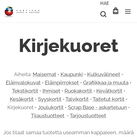
HAE
Kirjekuoret
Aiheita:
Maisemat
•
Kaupunki
•
Kulkuvälineet
•
Eläinvalokuvat
•
Eläinpiirrokset
•
Grafiikkaa ja muuta
•
Tekstikortit
•
Ihmiset
•
Ruokakortit
•
Kevätkortit
•
Kesäkortit
•
Syyskortit
•
Talvikortit
•
Taitetut kortit
•
Kirjekuoret •
Joulukortit
•
Scrap Base - askarteluun
•
Tilaustuotteet
•
Tarjoustuotteet
Jos tilaat samaa tuotetta useamman kappaleen, määrä