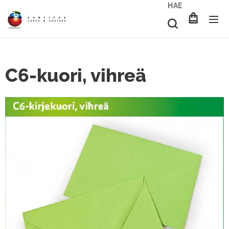
HAE
C6-kuori, vihreä