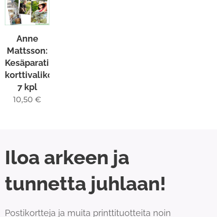
Anne
Mattsson:
Kesäparatiisi-
korttivalikoima
7 kpl
10,50
€
Iloa arkeen ja
tunnetta juhlaan!
Postikortteja ja muita printtituotteita noin