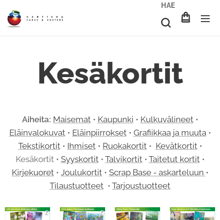
HAE
Kesäkortit
Aiheita:
Maisemat
•
Kaupunki
•
Kulkuvälineet
•
Eläinvalokuvat
•
Eläinpiirrokset
•
Grafiikkaa ja muuta
•
Tekstikortit
•
Ihmiset
•
Ruokakortit
•
Kevätkortit
•
Kesäkortit •
Syyskortit
•
Talvikortit
•
Taitetut kortit
•
Kirjekuoret
•
Joulukortit
•
Scrap Base - askarteluun
•
Tilaustuotteet
•
Tarjoustuotteet