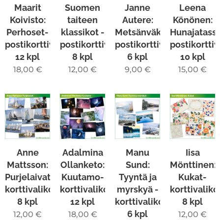
Maarit
Suomen
Janne
Leena
Koivisto:
taiteen
Autere:
Könönen:
Perhoset-
klassikot -
Metsänväkeä-
Hunajatass
postikorttivalikoima
postikorttivalikoima
postikorttivalikoima
postikortti
12 kpl
8 kpl
6 kpl
10 kpl
18,00
€
12,00
€
9,00
€
15,00
€
Anne
Adalmina
Manu
Iisa
Mattsson:
Ollanketo:
Sund:
Mönttinen:
Purjelaivat-
Kuutamo-
Tyyntä ja
Kukat-
korttivalikoima
korttivalikoima
myrskyä -
korttivalik
8 kpl
12 kpl
korttivalikoima
8 kpl
6 kpl
12,00
€
18,00
€
12,00
€