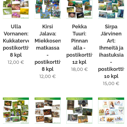
Ulla
Kirsi
Pekka
Sirpa
Vornanen:
Jalava:
Tuuri:
Järvinen
Kukkatervehdys-
Miekkosen
Pinnan
Art:
postikorttivalikoima
matkassa
alla -
Ihmeitä ja
8 kpl
-
postikorttivalikoima
ihastuksia
postikorttivalikoima
12 kpl
-
12,00
€
8 kpl
postikortti
18,00
€
10 kpl
12,00
€
15,00
€