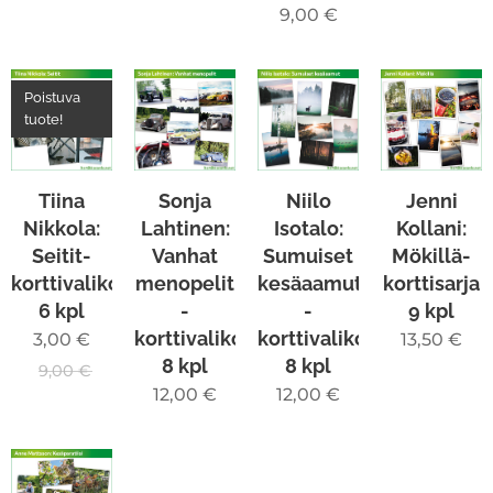
9,00
€
Poistuva
tuote!
Tiina
Sonja
Niilo
Jenni
Nikkola:
Lahtinen:
Isotalo:
Kollani:
Seitit-
Vanhat
Sumuiset
Mökillä-
korttivalikoima
menopelit
kesäaamut
korttisarja
6 kpl
-
-
9 kpl
korttivalikoima
korttivalikoima
3,00
€
13,50
€
8 kpl
8 kpl
9,00
€
12,00
€
12,00
€