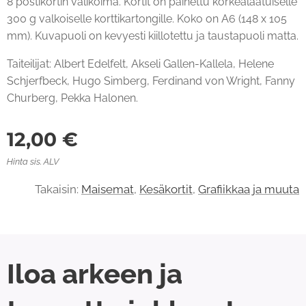
8 postikortin valikoima. Kortit on painettu korkealaatuiselle
300 g valkoiselle korttikartongille. Koko on A6 (148 x 105
mm). Kuvapuoli on kevyesti kiillotettu ja taustapuoli matta.
Taiteilijat: Albert Edelfelt, Akseli Gallen-Kallela, Helene
Schjerfbeck, Hugo Simberg, Ferdinand von Wright, Fanny
Churberg, Pekka Halonen.
12,00
€
Hinta sis. ALV
Takaisin:
Maisemat
,
Kesäkortit
,
Grafiikkaa ja muuta
Iloa arkeen ja