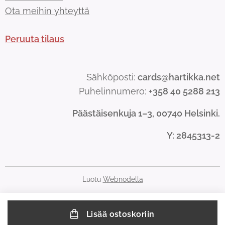
Ota meihin yhteyttä
Peruuta tilaus
Sähköposti:
cards@hartikka.net
Puhelinnumero:
+358 40 5288 213
Päästäisenkuja 1–3, 00740 Helsinki.
Y
: 2845313-2
Luotu
Webnodella
Lisää ostoskoriin