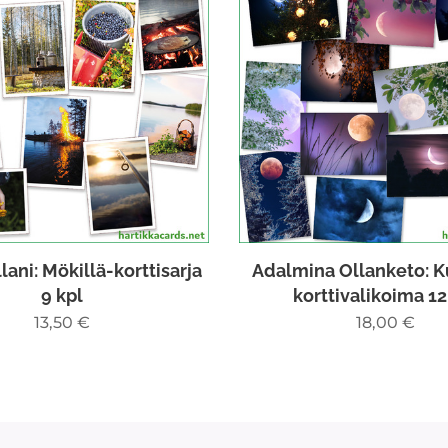
lani: Mökillä-korttisarja
Adalmina Ollanketo: 
9 kpl
korttivalikoima 12
13,50
€
18,00
€