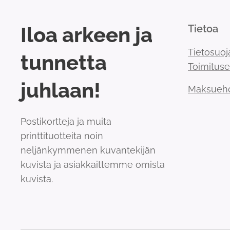
Iloa arkeen ja
Tietoa
Tietosuoj
tunnetta
Toimitus
juhlaan!
Maksueh
Postikortteja ja muita
printtituotteita noin
neljänkymmenen kuvantekijän
kuvista ja asiakkaittemme omista
kuvista.