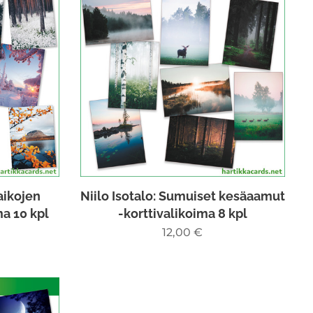
aikojen
Niilo Isotalo: Sumuiset kesäaamut
a 10 kpl
-korttivalikoima 8 kpl
12,00
€