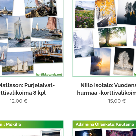
attsson: Purjelaivat-
Niilo Isotalo: Vuoden
ttivalikoima 8 kpl
hurmaa -korttivalikoim
12,00
€
15,00
€