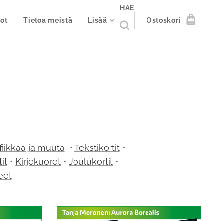
HAE
ot
Tietoa meistä
Lisää
Ostoskori
fiikkaa ja muuta
•
Tekstikortit
•
tit
•
Kirjekuoret
•
Joulukortit
•
eet