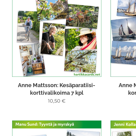
Anne Mattsson: Kesäparatiisi-
Anne M
korttivalikoima 7 kpl
kor
10,50
€