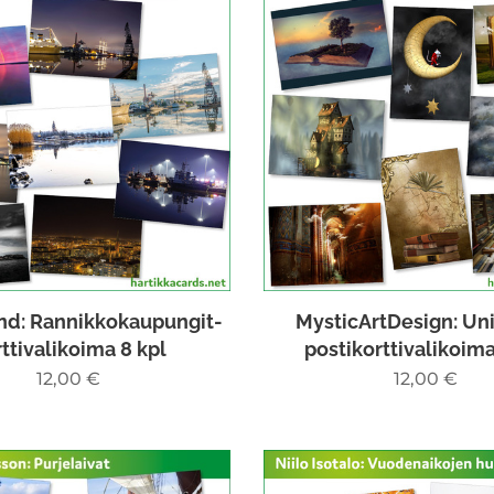
d: Rannikkokaupungit-
MysticArtDesign: Un
ttivalikoima 8 kpl
postikorttivalikoima
12,00
€
12,00
€