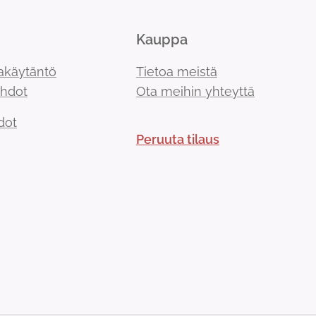
Kauppa
akäytäntö
Tietoa meistä
ehdot
Ota meihin yhteyttä
dot
Peruuta tilaus