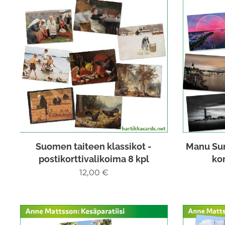
Suomen taiteen klassikot -
Manu Sun
postikorttivalikoima 8 kpl
kor
12,00
€