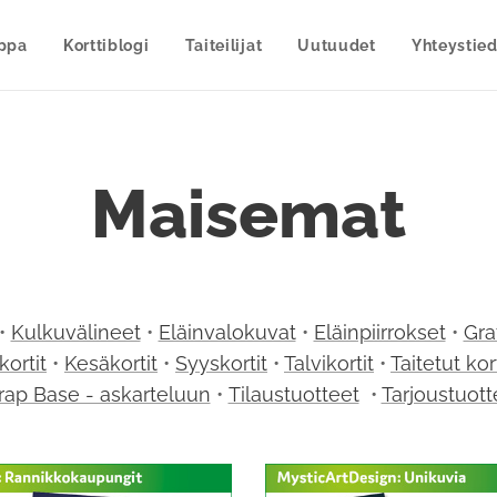
uppa
Korttiblogi
Taiteilijat
Uutuudet
Yhteystied
Maisemat
•
Kulkuvälineet
•
Eläinvalokuvat
•
Eläinpiirrokset
•
Gra
kortit
•
Kesäkortit
•
Syyskortit
•
Talvikortit
•
Taitetut kor
rap Base - askarteluun
•
Tilaustuotteet
•
Tarjoustuott