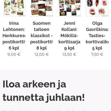
Irina
Suomen
Jenni
Olga
Lehtonen:
taiteen
Kollani:
Gavrilkina:
Herkkureseptit-
klassikot -
Mökillä-
Tasties-
postikorttivalikoima
postikorttivalikoima
korttisarja
korttivalik
6 kpl
8 kpl
9 kpl
5 kpl
9,00
€
12,00
€
13,50
€
7,50
€
Iloa arkeen ja
tunnetta juhlaan!