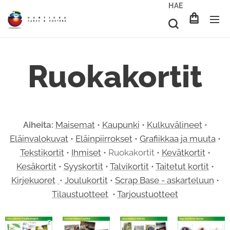
HAE
Ruokakortit
Aiheita:
Maisemat
•
Kaupunki
•
Kulkuvälineet
•
Eläinvalokuvat
•
Eläinpiirrokset
•
Grafiikkaa ja muuta
•
Tekstikortit
•
Ihmiset
• Ruokakortit •
Kevätkortit
•
Kesäkortit
•
Syyskortit
•
Talvikortit
•
Taitetut kortit
•
Kirjekuoret
•
Joulukortit
•
Scrap Base - askarteluun
•
Tilaustuotteet
•
Tarjoustuotteet