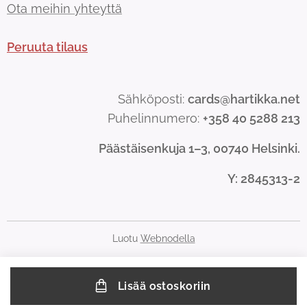
Ota meihin yhteyttä
Peruuta tilaus
Sähköposti:
cards@hartikka.net
Puhelinnumero:
+358 40 5288 213
Päästäisenkuja 1–3, 00740 Helsinki.
Y
: 2845313-2
Luotu
Webnodella
Lisää ostoskoriin