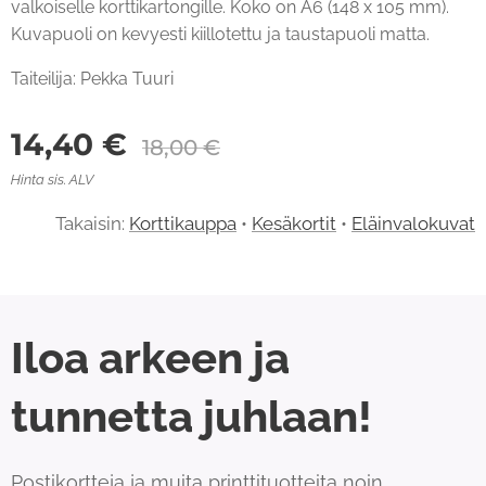
valkoiselle korttikartongille. Koko on A6 (148 x 105 mm).
Kuvapuoli on kevyesti kiillotettu ja taustapuoli matta.
Taiteilija: Pekka Tuuri
14,40
€
18,00
€
Hinta sis. ALV
Takaisin:
Korttikauppa
•
Kesäkortit
•
Eläinvalokuvat
Iloa arkeen ja
tunnetta juhlaan!
Postikortteja ja muita printtituotteita noin