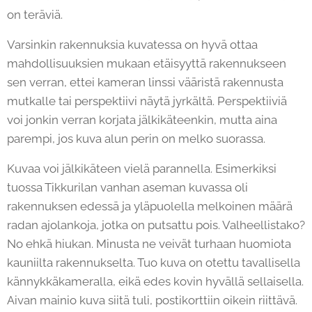
on teräviä.
Varsinkin rakennuksia kuvatessa on hyvä ottaa
mahdollisuuksien mukaan etäisyyttä rakennukseen
sen verran, ettei kameran linssi vääristä rakennusta
mutkalle tai perspektiivi näytä jyrkältä. Perspektiiviä
voi jonkin verran korjata jälkikäteenkin, mutta aina
parempi, jos kuva alun perin on melko suorassa.
Kuvaa voi jälkikäteen vielä parannella. Esimerkiksi
tuossa Tikkurilan vanhan aseman kuvassa oli
rakennuksen edessä ja yläpuolella melkoinen määrä
radan ajolankoja, jotka on putsattu pois. Valheellistako?
No ehkä hiukan. Minusta ne veivät turhaan huomiota
kauniilta rakennukselta. Tuo kuva on otettu tavallisella
kännykkäkameralla, eikä edes kovin hyvällä sellaisella.
Aivan mainio kuva siitä tuli, postikorttiin oikein riittävä.