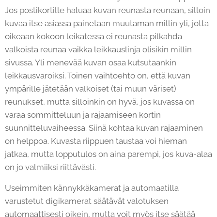
Jos postikortille haluaa kuvan reunasta reunaan, silloin
kuvaa itse asiassa painetaan muutaman millin yli, jotta
oikeaan kokoon leikatessa ei reunasta pilkahda
valkoista reunaa vaikka leikkauslinja olisikin millin
sivussa. Yli menevää kuvan osaa kutsutaankin
leikkausvaroiksi. Toinen vaihtoehto on, että kuvan
ympärille jätetään valkoiset (tai muun väriset)
reunukset, mutta silloinkin on hyvä, jos kuvassa on
varaa sommitteluun ja rajaamiseen kortin
suunnitteluvaiheessa. Siinä kohtaa kuvan rajaaminen
on helppoa. Kuvasta riippuen taustaa voi hieman
jatkaa, mutta lopputulos on aina parempi, jos kuva-alaa
on jo valmiiksi riittävästi.
Useimmiten kännykkäkamerat ja automaatilla
varustetut digikamerat säätävät valotuksen
automaattisesti oikein, mutta voit myös itse säätää