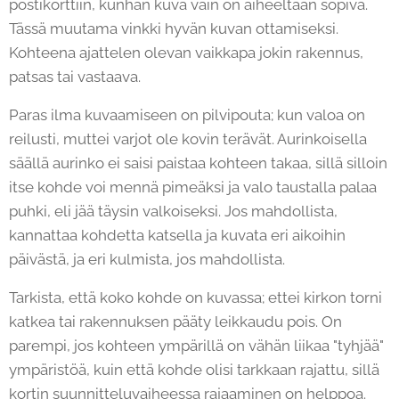
postikorttiin, kunhan kuva vain on aiheeltaan sopiva.
Tässä muutama vinkki hyvän kuvan ottamiseksi.
Kohteena ajattelen olevan vaikkapa jokin rakennus,
patsas tai vastaava.
Paras ilma kuvaamiseen on pilvipouta; kun valoa on
reilusti, muttei varjot ole kovin terävät. Aurinkoisella
säällä aurinko ei saisi paistaa kohteen takaa, sillä silloin
itse kohde voi mennä pimeäksi ja valo taustalla palaa
puhki, eli jää täysin valkoiseksi. Jos mahdollista,
kannattaa kohdetta katsella ja kuvata eri aikoihin
päivästä, ja eri kulmista, jos mahdollista.
Tarkista, että koko kohde on kuvassa; ettei kirkon torni
katkea tai rakennuksen pääty leikkaudu pois. On
parempi, jos kohteen ympärillä on vähän liikaa "tyhjää"
ympäristöä, kuin että kohde olisi tarkkaan rajattu, sillä
kortin suunnitteluvaiheessa rajaaminen on helppoa.