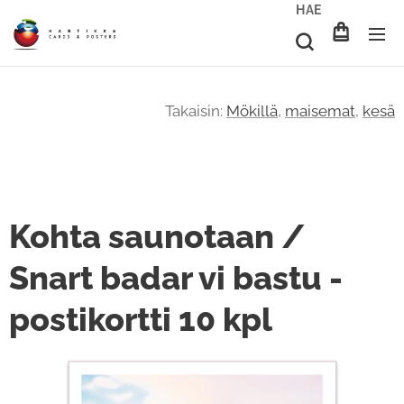
HAE
Takaisin:
Mökillä
,
maisemat
,
kesä
Kohta saunotaan /
Snart badar vi bastu -
postikortti 10 kpl