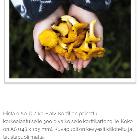
Hinta 0,60 € / kpl + alv. Kortit on painettu
korkealaatuiselle 300 g valkoiselle korttikartongille. Koko
on A6 (148 x 105 mm). Kuvapuoli on kevyesti kiillotettu ja
taustapuoli matta.