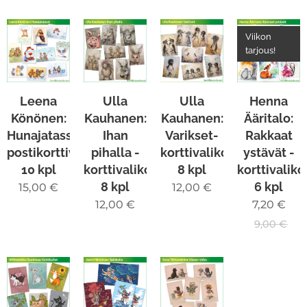
Viikon
tarjous!
Leena
Ulla
Ulla
Henna
Könönen:
Kauhanen:
Kauhanen:
Ääritalo:
Hunajatassut-
Ihan
Varikset-
Rakkaat
postikorttivalikoima
pihalla -
korttivalikoima
ystävät -
10 kpl
korttivalikoima
8 kpl
korttivalik
8 kpl
6 kpl
15,00
€
12,00
€
12,00
€
7,20
€
9,00
€