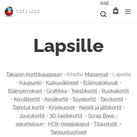
HAE
Lapsille
Takaisin Korttikauppaan
• Aiheita:
Maisemat
• Lapsille
•
Kaupunki
•
Kulkuvälineet
•
Eläinvalokuvat
•
Eläinpiirrokset
•
Grafiikka
•
Tekstikortit
•
Ruokakortit
•
Kevätkortit
•
Kesäkortit
•
Syyskortit
•
Talvikortit
•
Taitetut kortit
•
Kirjekuoret
•
Neliöt ja jättikortit
•
Joulukortit
•
3D-taidekortit
•
Scrap Base -
askarteluun
•
HOX-heippalaput
•
Tilaustyöt
•
Tarjoustuotteet