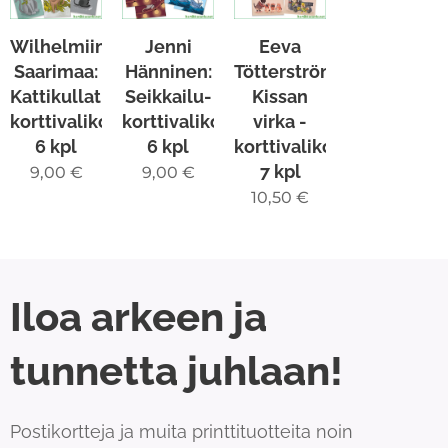
Wilhelmiina
Jenni
Eeva
Saarimaa:
Hänninen:
Tötterström:
Kattikullat-
Seikkailu-
Kissan
korttivalikoima
korttivalikoima
virka -
6 kpl
6 kpl
korttivalikoima
7 kpl
9,00
€
9,00
€
10,50
€
Iloa arkeen ja
tunnetta juhlaan!
Postikortteja ja muita printtituotteita noin